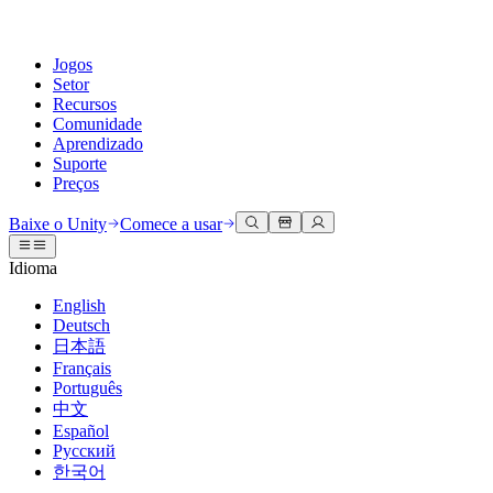
Jogos
Setor
Recursos
Comunidade
Aprendizado
Suporte
Preços
Desenvolva
Casos de uso
Biblioteca técnica
Central da Comunidade
Para todos os níveis
Opções de suporte
Baixe o Unity
Comece a usar
Engine do Unity
Colaboração 3D
Documentação
Discussões
Unity Learn
Obter ajuda
Idioma
Crie jogos 2D e 3D para qualquer plataforma
Construa e revise projetos 3D em tempo real
Domine habilidades do Unity gratuitamente
Ajudando você a ter sucesso com Unity
Manuais do usuário oficiais e referências de API
Discutir, resolver problemas e conectar
English
Colaboração
Treinamento imersivo
Treinamento profissional
Planos de sucesso
Deutsch
Ferramentas de desenvolvedor
Eventos
Colabore e itere rapidamente com sua equipe
Treine em ambientes imersivos
Aprimore sua equipe com treinadores do Unity
Alcance seus objetivos mais rápido com suporte especializado
日本語
Versões de lançamento e rastreador de problemas
Eventos globais e locais
Baixe o Unity
É iniciante no Unity?
Français
Histórias da comunidade
Experiências do cliente
Perguntas frequentes
Português
Roteiro
Planos e preços
Crie experiências interativas em 3D
Conceitos básicos
Respostas para perguntas comuns
中文
Revisar recursos futuros
Made with Unity
Implante
Setores
Inicie seu aprendizado
Español
Mostrando criadores do Unity
Русский
Entre em contato conosco
Glossário
한국어
Multiplataforma
Manufatura
Caminhos Essenciais do Unity
Conecte-se com nossa equipe
Biblioteca de termos técnicos
Transmissões ao vivo