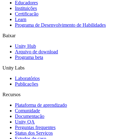
Educadores
Jogos XR
Instituições
Lance jogos XR em várias plataformas
Certificação
Learn
Programa de Desenvolvimento de Habilidades
Jogos com multijogador
Simplifique o desenvolvimento de jogos multiplayer
Baixar
Unity Hub
Arquivo de download
Programa beta
Unity Labs
Laboratórios
Publicações
Recursos
Plataforma de aprendizado
Comunidade
Documentação
Unity QA
Perguntas frequentes
Status dos Serviços
Estudos de caso