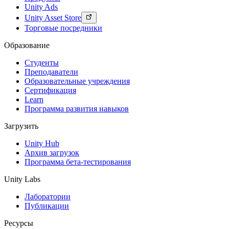
Выпускайте большие игры с небольшими командами
Unity Ads
Unity Asset Store
XR-игры
Торговые посредники
Запускайте XR-игры на разных платформах
Образование
Многопользовательские игры
Упрощенное создание многопользовательских игр
Студенты
Преподаватели
Образовательные учреждения
Сертификация
Learn
Программа развития навыков
Загрузить
Unity Hub
Архив загрузок
Программа бета-тестирования
Unity Labs
Лаборатории
Публикации
Ресурсы