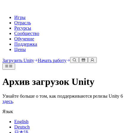
Игры
Отрасль
Ресурсы
Сообщество
Обучение
Поддержка
Цены
Разработка
Примеры использования
Техническая библиотека
Сообщество
Для каждого уровня
Варианты поддержки
Загрузить Unity
Начать работу
Движок Unity
3D сотрудничество
Документация
Обсуждения
Unity Learn
Получить помощь
Создавайте 2D и 3D игры для любой платформы
Создавайте и просматривайте 3D проекты в реальном времени
Освойте навыки Unity бесплатно
Помогаем вам добиться успеха с Unity
Архив загрузок Unity
Официальные руководства пользователя и ссылки на API
Обсуждать, решать проблемы и соединяться
Совместная работа
Иммерсивное обучение
Профессиональное обучение
Планы успеха
Инструменты для разработчиков
События
Сотрудничайте и быстро вносите изменения с вашей командой
Обучение в иммерсивных средах
Повышайте уровень своей команды с тренерами Unity
Достигайте своих целей быстрее с помощью экспертов
Узнайте больше о том, как поддерживаются релизы Unity 6
Версии релизов и трекер проблем
Глобальные и местные события
Загрузить Unity
Не использовали Unity раньше
здесь
.
Истории сообщества
Пользовательские опыты
FAQ
План развития
Тарифы и цены
Создавайте интерактивные 3D опыты
С чего начать
Ответы на часто задаваемые вопросы
Язык
Обзор предстоящих функций
Made with Unity
Развертывание
Отрасли
Приступите к обучению
Показ Unity-креаторов
English
Связаться с нами
Deutsch
Глоссарий
Многоплатформенность
Производство
Основные пути Unity
Свяжитесь с нашей командой
Библиотека технических терминов
Прямые трансляции
日本語