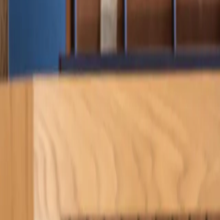
120 fps 流畅运行。