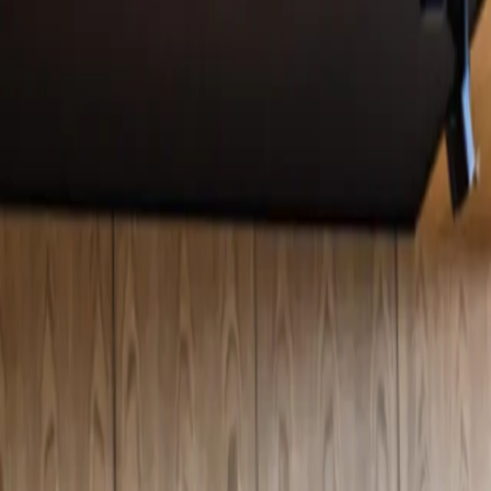
此网页的官方英文版本。