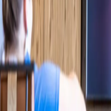
将您的游戏构建并部署到
Windows
和
Linux.
查看文档
移动游戏开发
使用超过一半前 1,000 款移动游戏所用的引擎为
iOS
和
Android
了解详情
主机游戏开发
将您的游戏带到
PlayStation
、
Xbox
和
Nintendo Switch™
。
了解详情
XR 游戏开发
跨平台构建 XR 游戏，包括 Apple Vision Pro、Meta Quest 和 Pla
了解详情
网页游戏开发