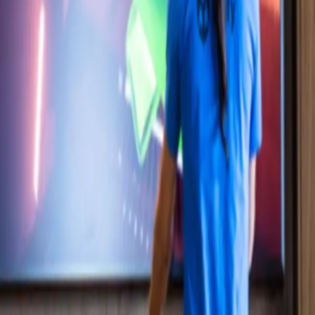
构建游戏。
yStation®VR。