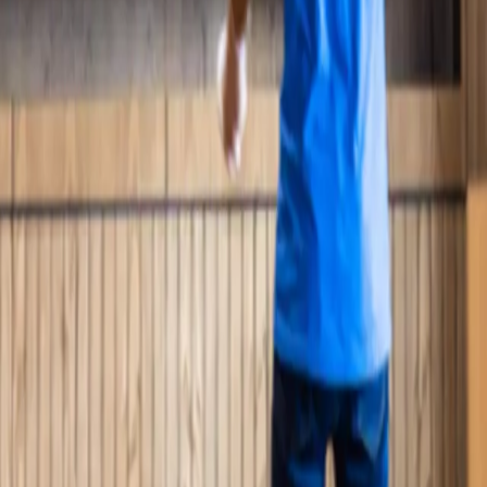
bGPU
。
CS）如何帮助
双点校园
在所有目标平台上共享高效的代码。
并确保这款动态动作射击游戏可以继续在下一代平台上以 4K 分辨率和 