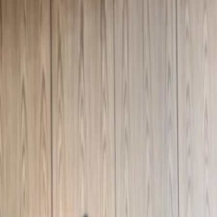
 Vision Pro等多个平台上表现。