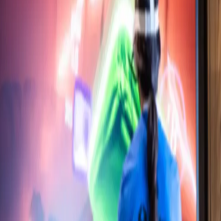
件上提供精致的体验，无需猜测。
多个平台、设备和构建中的性能和稳定性的实时信息。
移动、主机、桌面、AR、VR和网页。