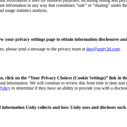
nal information it uses for business purposes, including billing and paym
unt information in any way that constitutes “sale” or “sharing” under t
l usage statistics analysis.
ew your privacy settings page to obtain information disclosures and
ries, please send a message to the privacy team at
dpo@unity3d.com
.
n, click on the “Your Privacy Choices (Cookie Settings)” link in th
sonal information. We will continue to review this from time to time and
Policy
to determine if they have an ability to provide you with a disclos
 of information Unity collects and how Unity uses and discloses such