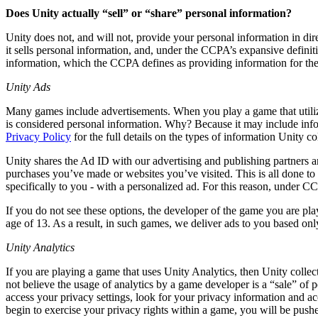
Découvrez plus de 25 plateformes prises en charge par Unity
Atteindre l'excellence opérationnelle
Vous découvrez Unity ? Commencez votre parcours
Informations
Rejoignez les développeurs, créateurs et initiés
Does Unity actually “sell” or “share” personal information?
LiveOps
Distribution
Guides pratiques
Unity does not, and will not, provide your personal information in dir
Études de cas
Unity Awards
Informations post-lancement et opérations de jeu en direct
Transformer les expériences en magasin en expériences en ligne
Conseils pratiques et meilleures pratiques
it sells personal information, and, under the CCPA’s expansive definiti
Histoires de succès dans le monde réel
Célébration des créateurs Unity dans le monde entier
Développez
Formation
information, which the CCPA defines as providing information for the
Automobile
Guides des meilleures pratiques
Acquisition de nouveaux joueurs
Stimulez l'innovation et les expériences en voiture
Pour les étudiants
Unity Ads
Conseils et astuces d'experts
Faites-vous découvrir et acquérez des utilisateurs mobiles
Voir toutes les industries
Démarrez votre carrière
Many games include advertisements. When you play a game that utiliz
is considered personal information. Why? Because it may include info
Démos
Achats intégrés
Pour les enseignants
Privacy Policy
for the full details on the types of information Unity 
Démos, échantillons et éléments de base
Gérer IAP entre les magasins et D2C
Boostez votre enseignement
Toutes les ressources
Unity shares the Ad ID with our advertising and publishing partners a
Nouveautés
Monétisation
Licence d'enseignement subventionnée
purchases you’ve made or websites you’ve visited. This is all done to p
Connectez les joueurs avec les bons jeux
Apportez la puissance de Unity à votre institution
specifically to you - with a personalized ad. For this reason, under
Blog
Faites de la publicité avec Unity
Monétisez avec Unity
Mises à jour, informations et conseils techniques
Cas d’utilisation
If you do not see these options, the developer of the game you are play
Certifications
age of 13. As a result, in such games, we deliver ads to you based on
Prouvez votre maîtrise de Unity
Actualités
Jeux mobiles
Unity Analytics
Actualités, histoires et centre de presse
Créez et développez des succès mobiles avec Unity
If you are playing a game that uses Unity Analytics, then Unity collect
Jeux indépendants
not believe the usage of analytics by a game developer is a “sale” of 
Lancez de grands jeux avec de petites équipes
access your privacy settings, look for your privacy information and ac
begin to exercise your privacy rights within a game, you will be push