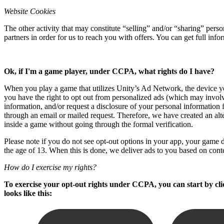
Jeux XR
Website Cookies
Lancez des jeux XR sur plusieurs plateformes
The other activity that may constitute “selling” and/or “sharing” per
Jeux multijoueur
partners in order for us to reach you with offers. You can get full in
Simplifiez le développement de jeux multijoueurs
Ok, if I'm a game player, under CCPA, what rights do I have?
When you play a game that utilizes Unity’s Ad Network, the device you
you have the right to opt out from personalized ads (which may involv
information, and/or request a disclosure of your personal information 
through an email or mailed request. Therefore, we have created an alt
inside a game without going through the formal verification.
Please note if you do not see opt-out options in your app, your game de
the age of 13. When this is done, we deliver ads to you based on cont
How do I exercise my rights?
To exercise your opt-out rights under CCPA, you can start by clic
looks like this: